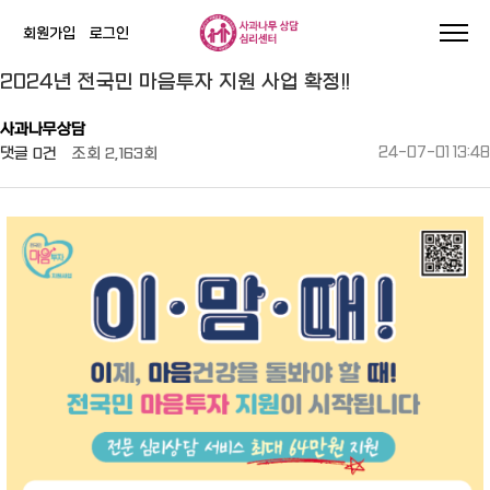
회원가입
로그인
작성자
댓글
조회
작성일
2024년 전국민 마음투자 지원 사업 확정!!
사과나무상담
댓글
0건
조회
2,163회
24-07-01 13:48