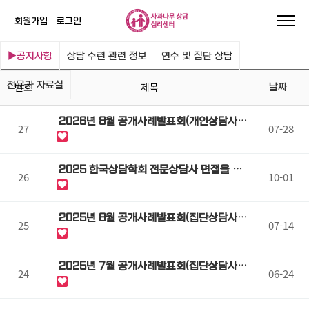
회원가입
로그인
공지사항
상담 수련 관련 정보
연수 및 집단 상담
전문가 자료실
번호
제목
날짜
2026년 8월 공개사례발표회(개인상담사
27
07-28
례) 2차 참관자 모집
2025 한국상담학회 전문상담사 면접을 위
26
10-01
한 면접반 특강
2025년 8월 공개사례발표회(집단상담사
25
07-14
례)
2025년 7월 공개사례발표회(집단상담사
24
06-24
례)