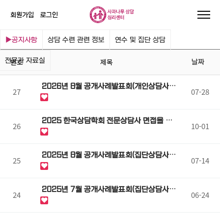
회원가입
로그인
공지사항
상담 수련 관련 정보
연수 및 집단 상담
전문가 자료실
번호
제목
날짜
2026년 8월 공개사례발표회(개인상담사
27
07-28
례) 2차 참관자 모집
2025 한국상담학회 전문상담사 면접을 위
26
10-01
한 면접반 특강
2025년 8월 공개사례발표회(집단상담사
25
07-14
례)
2025년 7월 공개사례발표회(집단상담사
24
06-24
례)